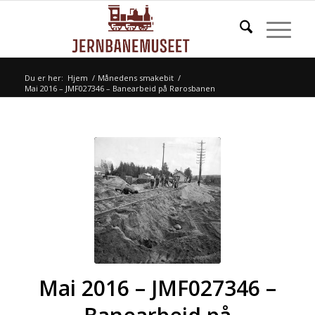
Du er her:
Hjem
/
Månedens smakebit
/
Mai 2016 – JMF027346 – Banearbeid på Rørosbanen
Mai 2016 – JMF027346 –