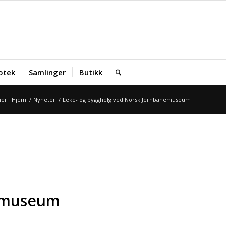
iotek
Samlinger
Butikk
her:
Hjem
/
Nyheter
/
Leke- og bygghelg ved Norsk Jernbanemuseum
nemuseum