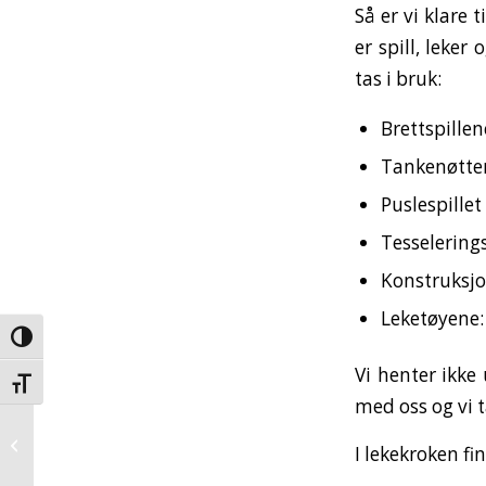
Så er vi klare 
er spill, leker
tas i bruk:
Brettspille
Tankenøtte
Puslespille
Tesselerin
Konstruksjo
Leketøyene:
Veksle høykontrast
Vi henter ikke
Veksle skriftstørrelse
med oss og vi t
Januar 2012 – JM427
I lekekroken f
Skinne fra 1865