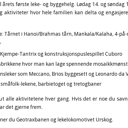
til årets første leke- og byggehelg. Lødag 14. og søndag
 og aktiviteter hvor hele familien kan delta og engasjere 
ne: Tårnet i Hanoi/Brahmas tårn, Mankala/Kalaha, 4-på-r
r
t Kjempe-Tantrix og konstruksjonspuslespillet Cuboro
gsbrikkene hvor man kan lage spennende mosaikkmønst
nsleker som Meccano, Brios byggesett og Leonardo da V
 småfolk-lekene, barbietoget og tretogbaner
 ut alle aktivitetene hver gang. Hvis det er noe du savn
ar det gjerne frem.
inner du Geotraxbanen og lekelokomotivet Urskog.