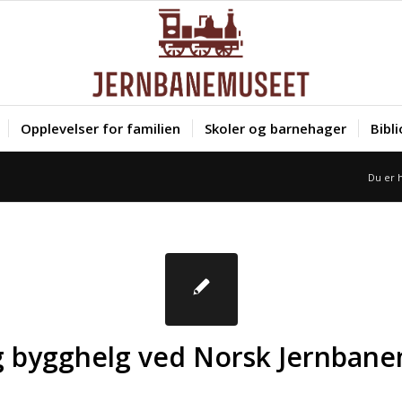
Opplevelser for familien
Skoler og barnehager
Bibl
Du er 
g bygghelg ved Norsk Jernba