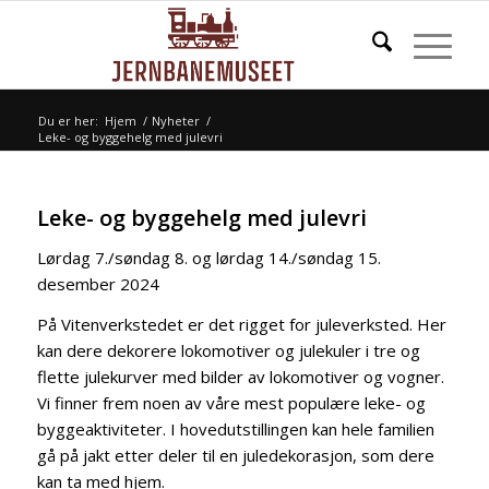
Du er her:
Hjem
/
Nyheter
/
Leke- og byggehelg med julevri
Leke- og byggehelg med julevri
Lørdag 7./søndag 8. og lørdag 14./søndag 15.
desember 2024
På Vitenverkstedet er det rigget for juleverksted. Her
kan dere dekorere lokomotiver og julekuler i tre og
flette julekurver med bilder av lokomotiver og vogner.
Vi finner frem noen av våre mest populære leke- og
byggeaktiviteter. I hovedutstillingen kan hele familien
gå på jakt etter deler til en juledekorasjon, som dere
kan ta med hjem.