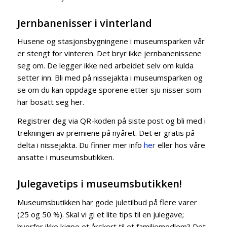
Jernbanenisser i vinterland
Husene og stasjonsbygningene i museumsparken vår
er stengt for vinteren. Det bryr ikke jernbanenissene
seg om. De legger ikke ned arbeidet selv om kulda
setter inn. Bli med på nissejakta i museumsparken og
se om du kan oppdage sporene etter sju nisser som
har bosatt seg her.
Registrer deg via QR-koden på siste post og bli med i
trekningen av premiene på nyåret. Det er gratis på
delta i nissejakta. Du finner mer info
her
eller hos våre
ansatte i museumsbutikken.
Julegavetips i museumsbutikken!
Museumsbutikken har gode juletilbud på flere varer
(25 og 50 %). Skal vi gi et lite tips til en julegave;
hvorfor ikke kjøpe et årskort til et familiemedlem? Det