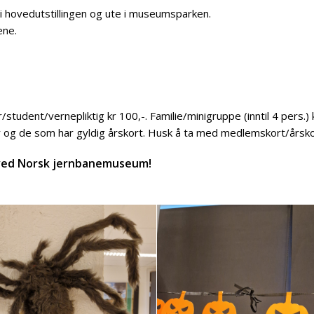
i hovedutstillingen og ute i museumsparken.
ene.
/student/vernepliktig kr 100,-. Familie/minigruppe (inntil 4 pers.) 
og de som har gyldig årskort. Husk å ta med medlemskort/årsko
 ved Norsk jernbanemuseum!