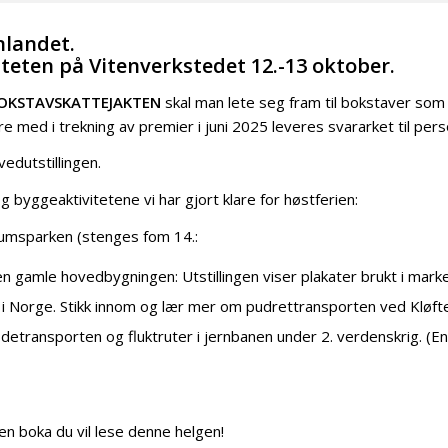
nnlandet.
teten på Vitenverkstedet 12.-13 oktober.
OKSTAVSKATTEJAKTEN
skal man lete seg fram til bokstaver som e
med i trekning av premier i juni 2025 leveres svararket til pers
vedutstillingen.
g byggeaktivitetene vi har gjort klare for høstferien:
seumsparken (stenges fom 14.:
en gamle hovedbygningen: Utstillingen viser plakater brukt i mark
 i Norge. Stikk innom og lær mer om pudrettransporten ved Kløft
 jødetransporten og fluktruter i jernbanen under 2. verdenskrig. (En
en boka du vil lese denne helgen!