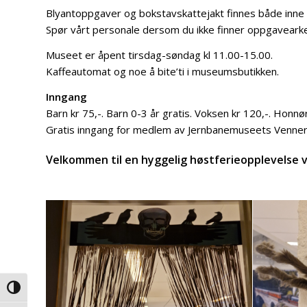
Blyantoppgaver og bokstavskattejakt finnes både inne 
Spør vårt personale dersom du ikke finner oppgaveark
Museet er åpent tirsdag-søndag kl 11.00-15.00.
Kaffeautomat og noe å bite’ti i museumsbutikken.
Inngang
Barn kr 75,-. Barn 0-3 år gratis. Voksen kr 120,-. Honnør
Gratis inngang for medlem av Jernbanemuseets Venner 
Velkommen til en hyggelig høstferieopplevelse
Veksle høykontrast