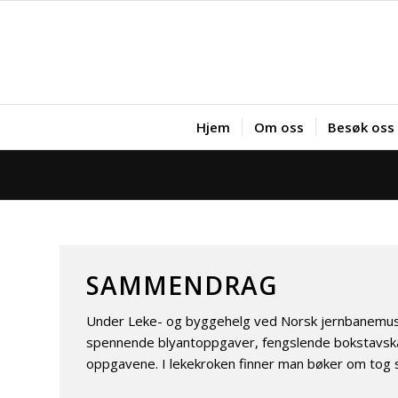
Hjem
Om oss
Besøk oss
SAMMENDRAG
Under Leke- og byggehelg ved Norsk jernbanemuseu
spennende blyantoppgaver, fengslende bokstavskatte
oppgavene. I lekekroken finner man bøker om tog 