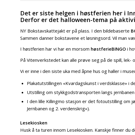
Det er siste helgen i høstferien her i I
Derfor er det halloween-tema på aktivi
NY Bokstavskattejakt er på plass. I den bildebaserte
B
Sammen danner bokstavene et løsningsord. Vil man være 
I høstferien har vi har en morsom
høstferieBINGO
i ho
På Vitenverkstedet kan alle prøve seg på de spill, lek- o
Vi er inne i den siste uka med åpne hus og haller i mu
Plakatutstillingen «Kvardagskunst i verdsklasse» i d
Utstilling om stykkgodstransporten langs jernbanen
I den lille Killingmo stasjon er det fotoutstilling om
Jernbanen og 2. verdenskrig»).
Lesekiosken
Husk å ta turen innom Lesekiosken. Kanskje finner du d