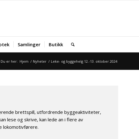
iotek
Samlinger
Butikk
Du er her:
Hjem
/
Nyheter
/
Leke- og byggehelg 12.-13. oktober 2024
nde brettspill, utfordrende byggeaktiviteter,
 lese og skrive, kan lede an i flere av
e lokomotivførere.