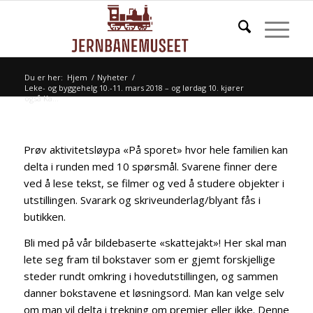
Du er her:
Hjem
/
Nyheter
/
Leke- og byggehelg 10.-11. mars 2018 – og lørdag 10. kjører
også Ka...
Prøv aktivitetsløypa «På sporet» hvor hele familien kan
delta i runden med 10 spørsmål. Svarene finner dere
ved å lese tekst, se filmer og ved å studere objekter i
utstillingen. Svarark og skriveunderlag/blyant fås i
butikken.
Bli med på vår bildebaserte «skattejakt»! Her skal man
lete seg fram til bokstaver som er gjemt forskjellige
steder rundt omkring i hovedutstillingen, og sammen
danner bokstavene et løsningsord. Man kan velge selv
om man vil delta i trekning om premier eller ikke. Denne