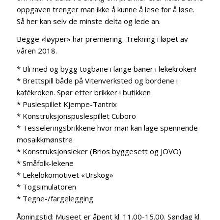
oppgaven trenger man ikke å kunne å lese for å løse.
Så her kan selv de minste delta og lede an.
Begge «løyper» har premiering. Trekning i løpet av
våren 2018.
* Bli med og bygg togbane i lange baner i lekekroken!
* Brettspill både på Vitenverksted og bordene i
kafékroken. Spør etter brikker i butikken
* Puslespillet Kjempe-Tantrix
* Konstruksjonspuslespillet Cuboro
* Tesseleringsbrikkene hvor man kan lage spennende
mosaikkmønstre
* Konstruksjonsleker (Brios byggesett og JOVO)
* Småfolk-lekene
* Lekelokomotivet «Urskog»
* Togsimulatoren
* Tegne-/fargelegging.
Åpningstid: Museet er åpent kl. 11.00-15.00. Søndag kl.