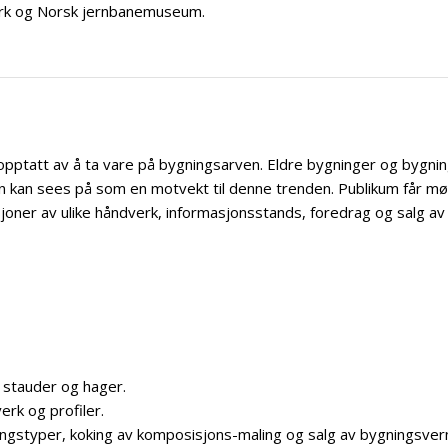
ark og Norsk jernbanemuseum.
opptatt av å ta vare på bygningsarven. Eldre bygninger og bygning
en kan sees på som en motvekt til denne trenden. Publikum får m
ner av ulike håndverk, informasjonsstands, foredrag og salg av
e stauder og hager.
erk og profiler.
alingstyper, koking av komposisjons-maling og salg av bygningsve