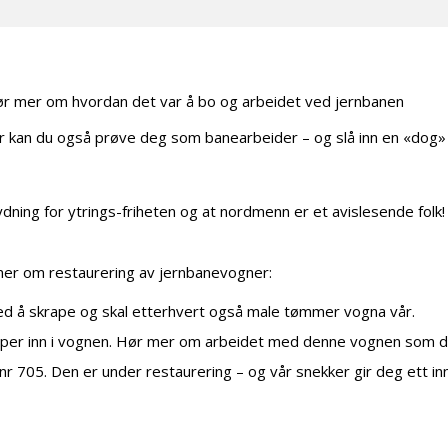
ør mer om hvordan det var å bo og arbeidet ved jernbanen
 kan du også prøve deg som banearbeider – og slå inn en «dog» (sk
ning for ytrings-friheten og at nordmenn er et avislesende folk! 
er om restaurering av jernbanevogner:
d å skrape og skal etterhvert også male tømmer vogna vår.
pper inn i vognen. Hør mer om arbeidet med denne vognen som de 
 705. Den er under restaurering – og vår snekker gir deg ett innb