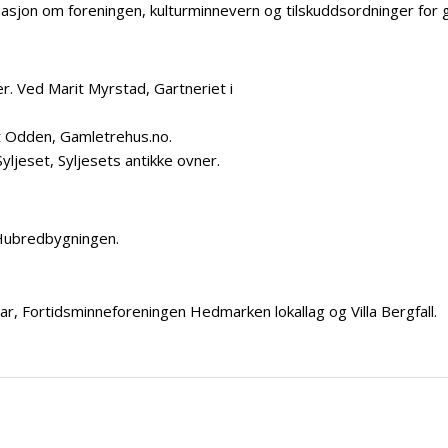
masjon om foreningen, kulturminnevern og tilskuddsordninger for 
r. Ved Marit Myrstad, Gartneriet i
rit Odden, Gamletrehus.no.
yljeset, Syljesets antikke ovner.
 Hubredbygningen.
, Fortidsminneforeningen Hedmarken lokallag og Villa Bergfall.