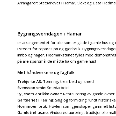
Arrangører: Statsarkivet i Hamar, Slekt og Data Hedm
Bygningsverndagen i Hamar
er arrangementet for alle som er glade i gamle hus og 
i stedet for reparasjon og gjenbruk. Bygningsverndag
innbo og hager. Hedmarkstunet fylles med demonstrasjo
på alle spørsmål de måtte ha om gamle hus!
Møt håndverkere og fagfolk
Trehjerte AS:
Tømring, trearbeid og smed.
Svensson smie
: Smedarbeid.
Syljesets antikke ovner
: Restaurering av gamle ovner.
Gartneriet i Feiring
: Salg og formidling rundt historisk
Hornmoen bruk
: Høvleri som gjenskaper gammelt listv
Gamletrehus.no
: Vindusrestaurering, tradisjonelle m