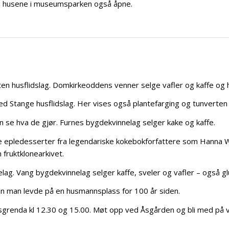
er i husene i museumsparken også åpne.
 husflidslag. Domkirkeoddens venner selge vafler og kaffe og he
 Stange husflidslag. Her vises også plantefarging og tunverten
n se hva de gjør. Furnes bygdekvinnelag selger kake og kaffe.
ke epledesserter fra legendariske kokebokforfattere som Hanna W
fruktklonearkivet.
ag. Vang bygdekvinnelag selger kaffe, sveler og vafler – også glu
an man levde på en husmannsplass for 100 år siden.
sgrenda kl 12.30 og 15.00. Møt opp ved Åsgården og bli med på