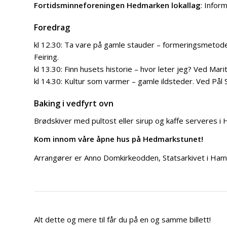
Fortidsminneforeningen Hedmarken lokallag
: Infor
Foredrag
kl 12.30: Ta vare på gamle stauder – formeringsmetode
Feiring.
kl 13.30: Finn husets historie – hvor leter jeg? Ved Ma
kl 14.30: Kultur som varmer – gamle ildsteder. Ved Pål S
Baking i vedfyrt ovn
Brødskiver med pultost eller sirup og kaffe serveres i
Kom innom våre åpne hus på Hedmarkstunet!
Arrangører er Anno Domkirkeodden, Statsarkivet i Hamar
Alt dette og mere til får du på en og samme billett!