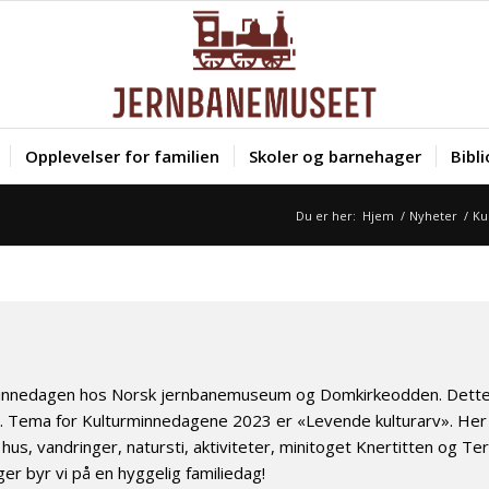
Opplevelser for familien
Skoler og barnehager
Bibl
Du er her:
Hjem
/
Nyheter
/
Ku
minnedagen hos Norsk jernbanemuseum og Domkirkeodden. Dette er
 Tema for Kulturminnedagene 2023 er «Levende kulturarv». Her vi
us, vandringer, natursti, aktiviteter, minitoget Knertitten og Te
r byr vi på en hyggelig familiedag!