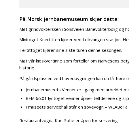
På Norsk jernbanemuseum skjer dette:
Møt grindvoktersken i Sonsveien Banevokterbolig og h
Minitoget Knertitten kjører ved Leikvangen stasjon. Her
Tertittoget kjører sine siste turen denne sesongen.
Møt vår kioskvertinne som forteller om Narvesens betyd
historie.
På gårdsplassen ved hovedbygningen kan du få høre m
Jernbanemuseets Venner er i gang med arbeidet me
BFM 66.01 lyntoget venner åpner teltdørene og sli
I museets servicehall står en sovevogn – WLABo1a nr
Restaurantvogna Kari-Sofie er åpen for servering.