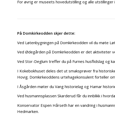
For øvrig er museets hovedutstilling og alle utstilling
På Domkirkeodden skjer dette:
Ved Løtenbygningen på Domkirkeodden vil du møte Løten
Ved Ødegården på Domkirkeodden er det aktiviteter ved
Ved Stor-Deglum treffer du på Furnes husflidslag og ka
I Kokebokhuset deles det ut smaksprøver fra historis
Hovig. Domkirkeoddens urtehagekonsulent forteller om 
I Åsgården møter du Vang historielag og Hamar historiel
Ved husmannsplassen Skarderud får du innblikk i hvord
Konservator Espen Hårseth har en vandring i husmann
Hedmarken.