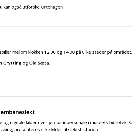
 Du kan også utforske Urtehagen.
piller mellom klokken 12.00 og 14.00 på ulike steder på området.
n Grytting
og
Ola Sæta
.
 jernbaneslekt
 og digitale kilder over jernbanepersonale i museets bibliotek.
ng, presenteres ulike kilder til slektshistorien.