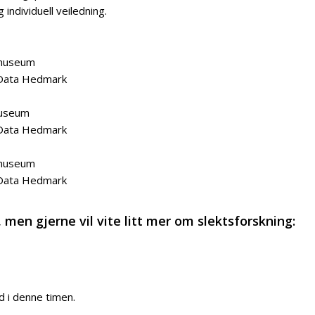
 individuell veiledning.
emuseum
g Data Hedmark
museum
g Data Hedmark
emuseum
g Data Hedmark
men gjerne vil vite litt mer om slektsforskning:
d i denne timen.