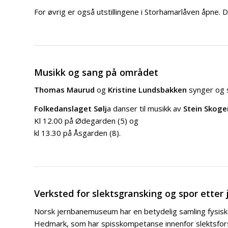
For øvrig er også utstillingene i Storhamarlåven åpne.
Musikk og sang på området
Thomas Maurud
og
Kristine Lundsbakken
synger og s
Folkedanslaget Sølj
a danser til musikk av
Stein Skoge
Kl 12.00 på Ødegarden (5) og
kl 13.30 på Åsgarden (8).
Verksted for slektsgransking og spor etter
Norsk jernbanemuseum har en betydelig samling fysiske
Hedmark, som har spisskompetanse innenfor slektsforskni