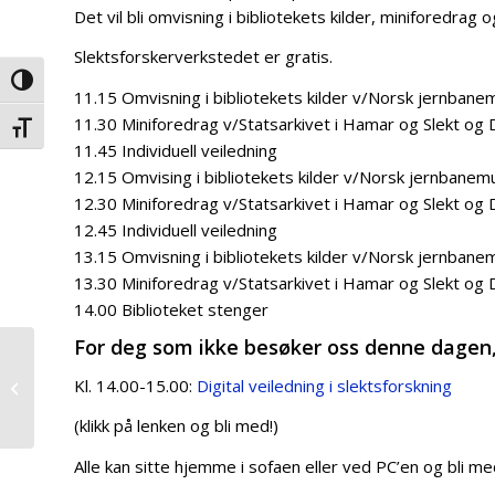
Det vil bli omvisning i bibliotekets kilder, miniforedrag og
Slektsforskerverkstedet er gratis.
Veksle høykontrast
11.15 Omvisning i bibliotekets kilder v/Norsk jernban
11.30 Miniforedrag v/Statsarkivet i Hamar og Slekt o
Veksle skriftstørrelse
11.45 Individuell veiledning
12.15 Omvising i bibliotekets kilder v/Norsk jernbane
12.30 Miniforedrag v/Statsarkivet i Hamar og Slekt o
12.45 Individuell veiledning
13.15 Omvisning i bibliotekets kilder v/Norsk jernban
13.30 Miniforedrag v/Statsarkivet i Hamar og Slekt o
14.00 Biblioteket stenger
For deg som ikke besøker oss denne dagen, 
Persontog på
Solørbanen for en dag
Kl. 14.00-15.00:
Digital veiledning i slektsforskning
– Ta toget til
Kongsvingermarken...
(klikk på lenken og bli med!)
Alle kan sitte hjemme i sofaen eller ved PC’en og bli me