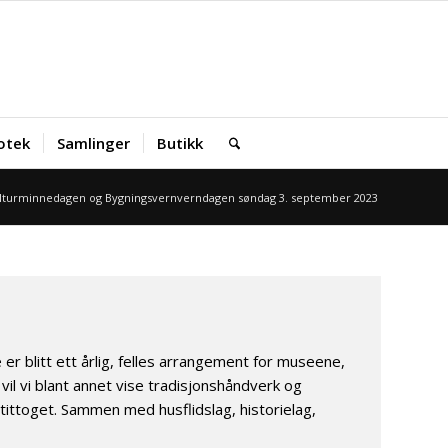
iotek
Samlinger
Butikk
lturminnedagen og Bygningsvernverndagen søndag 3. september 2023
 blitt ett årlig, felles arrangement for museene,
l vi blant annet vise tradisjonshåndverk og
rtittoget. Sammen med husflidslag, historielag,