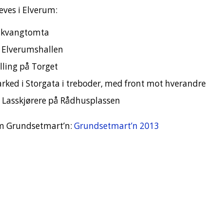
eves i Elverum:
olkvangtomta
 Elverumshallen
lling på Torget
ked i Storgata i treboder, med front mot hverandre
 Lasskjørere på Rådhusplassen
om Grundsetmart’n:
Grundsetmart’n 2013