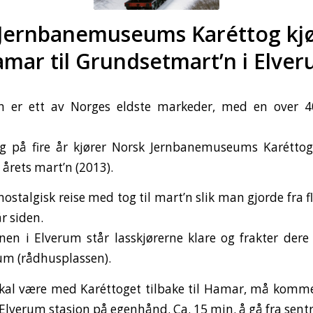
Jernbanemuseums Karéttog kjø
mar til Grundsetmart’n i Elve
n er ett av Norges eldste markeder, med en over 
ng på fire år kjører Norsk Jernbanemuseums Karéttog
årets mart’n (2013).
nostalgisk reise med tog til mart’n slik man gjorde fra 
r siden.
nen i Elverum står lasskjørerne klare og frakter dere 
um (rådhusplassen).
al være med Karéttoget tilbake til Hamar, må komme 
Elverum stasjon på egenhånd. Ca. 15 min. å gå fra sent