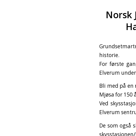
Norsk 
Ha
Grundsetmart
historie.
For første ga
Elverum under 
Bli med på en 
Mjøsa for 150 å
Ved skysstasjo
Elverum sentr
De som også sk
skysstasjonen/