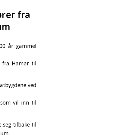
rer fra
rum
400 år gammel
 fra Hamar til
flatbygdene ved
som vil inn til
seg tilbake til
rum.