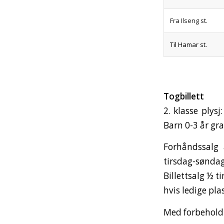
Fra Ilseng st.
Til Hamar st.
Togbillett
2. klasse plysj
Barn 0-3 år gra
Forhåndssalg 
tirsdag-søndag 
Billettsalg ½ 
hvis ledige pla
Med forbehold 