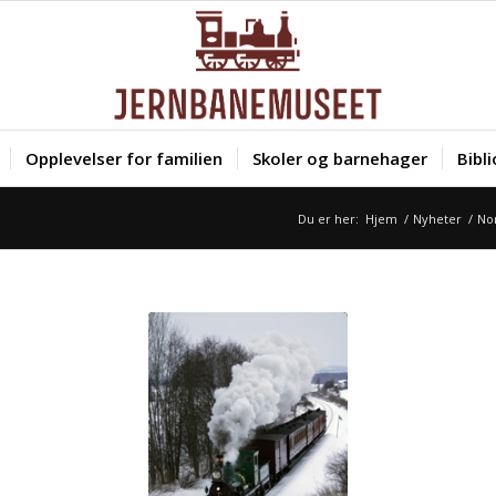
Opplevelser for familien
Skoler og barnehager
Bibl
Du er her:
Hjem
/
Nyheter
/
Nor