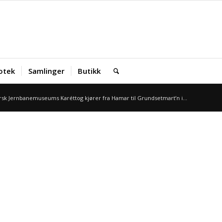
iotek
Samlinger
Butikk
sk Jernbanemuseums Karéttog kjører fra Hamar til Grundsetmart’n i...