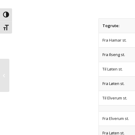
Veksle høykontrast
Togrute:
Veksle skriftstørrelse
Fra Hamar st.
Fra Ilseng st.
Til Løten st.
Di 3.616 på
Nordlandsbanen
Fra Løten st.
Til Elverum st.
Fra Elverum st.
Fra Løten st.