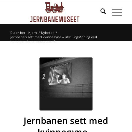
Du er her:
Hjem
/
Nyheter
/
Jernbanen sett med kvinneøyne – utstillingsåpning ved
Norsk Jernbanenmuseum, H...
Jernbanen sett med