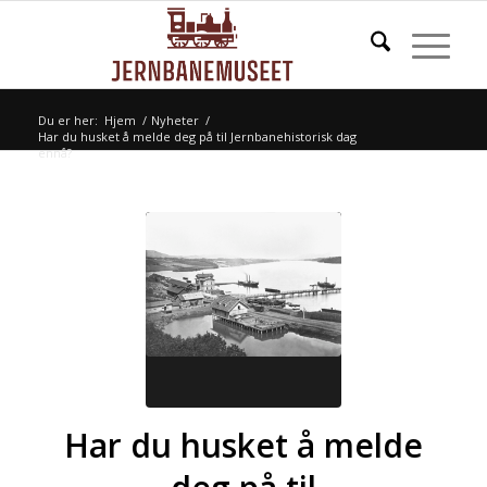
Du er her:
Hjem
/
Nyheter
/
Har du husket å melde deg på til Jernbanehistorisk dag
ennå?
Har du husket å melde