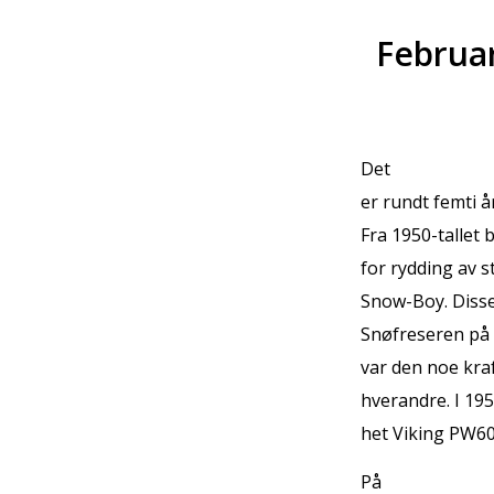
Februa
Det
er rundt femti år
Fra 1950-tallet
for rydding av 
Snow-Boy. Disse b
Snøfreseren på 
var den noe kraf
hverandre. I 19
het Viking PW600
På