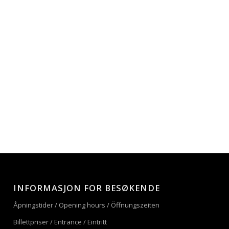
:
INFORMASJON FOR BESØKENDE
Åpningstider / Opening hours / Öffnungszeiten
Billettpriser / Entrance / Eintritt