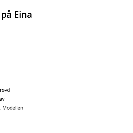
på Eina
prøvd
 av
. Modellen