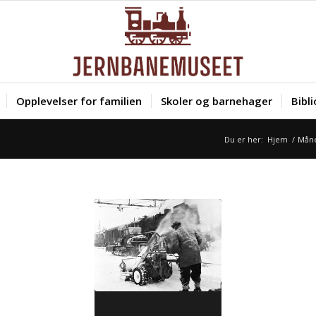
Opplevelser for familien
Skoler og barnehager
Bibl
Du er her:
Hjem
/
Måne