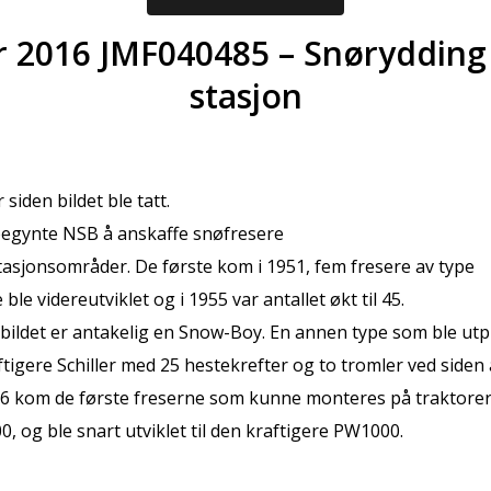
r 2016 JMF040485 – Snørydding 
stasjon
 siden bildet ble tatt.
 begynte NSB å anskaffe snøfresere
stasjonsområder. De første kom i 1951, fem fresere av type
le videreutviklet og i 1955 var antallet økt til 45.
bildet er antakelig en Snow-Boy. En annen type som ble ut
tigere Schiller med 25 hestekrefter og to tromler ved siden
56 kom de første freserne som kunne monteres på traktorer
, og ble snart utviklet til den kraftigere PW1000.