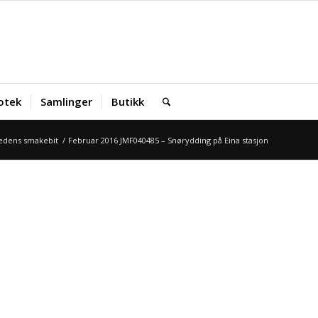
iotek
Samlinger
Butikk
dens smakebit
/
Februar 2016 JMF040485 – Snørydding på Eina stasjon