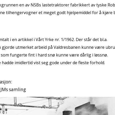
bakgrunnen en av NSBs lastetraktorer fabrikkert av tyske Rob
ine tilhengervogner et meget godt hjelpemiddel for å kjøre 
alt i en artikkel i Vårt Yrke nr. 1/1962. Der står det bl.a.
m gjorde utmerket arbeid på Valdresbanen kunne være ubruk
 som fungerte fint i hard snø kunne være dårlig i løssnø.
hadde imidlertid vist seg gode under de fleste forhold.
asjon:
NJMs samling