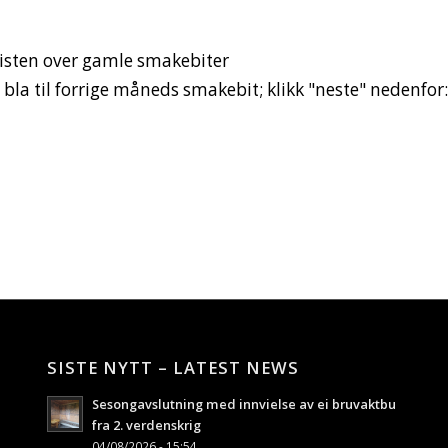
 listen over gamle smakebiter
il bla til forrige måneds smakebit; klikk "neste" nedenfor
SISTE NYTT – LATEST NEWS
Sesongavslutning med innvielse av ei bruvaktbu
fra 2. verdenskrig
04/08/2026 - 15:54