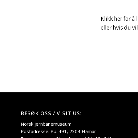
Klikk her for å
eller hvis du v
BESØK OSS / VISIT US:
Norsk jernbanemuseum
Postadresse: Pb. 491, 2304 Hamar