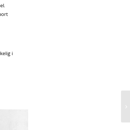
el.
bort
elig i