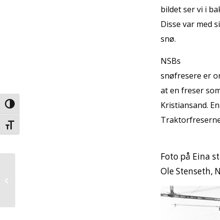
bildet ser vi i 
Disse var med s
snø.
NSBs
snøfresere er omt
at en freser so
Kristiansand. En
Veksle høykontrast
Traktorfreserne 
Veksle skriftstørrelse
Foto på Eina st
Ta veterantoget til
Ole Stenseth, 
Rørosmartnan lørdag
20. februar 2016!