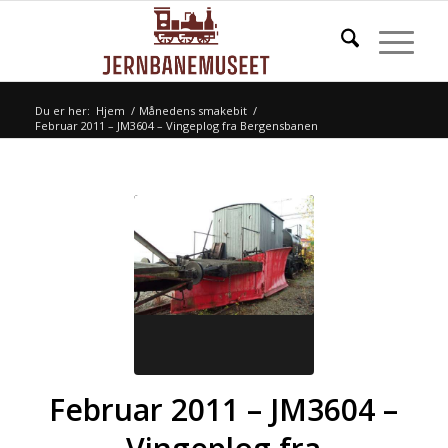
Du er her:
Hjem
/
Månedens smakebit
/
Februar 2011 – JM3604 – Vingeplog fra Bergensbanen
Februar 2011 – JM3604 –