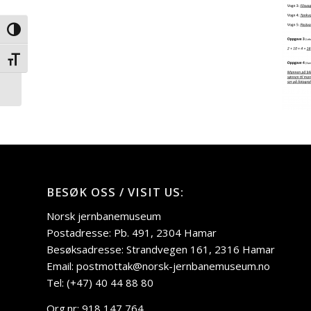
Veksle høykontrast
To nye aktivitetsløyper
Veksle skriftstørrelse
i museumsparken
BESØK OSS / VISIT US:
Norsk jernbanemuseum
Postadresse: Pb. 491, 2304 Hamar
Besøksadresse: Strandvegen 161, 2316 Hamar
Email: postmottak@norsk-jernbanemuseum.no
Tel: (+47) 40 44 88 80
Org.nr: 918 147 764