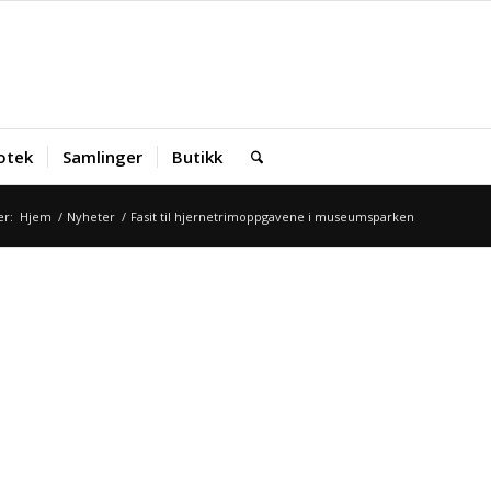
iotek
Samlinger
Butikk
er:
Hjem
/
Nyheter
/
Fasit til hjernetrimoppgavene i museumsparken