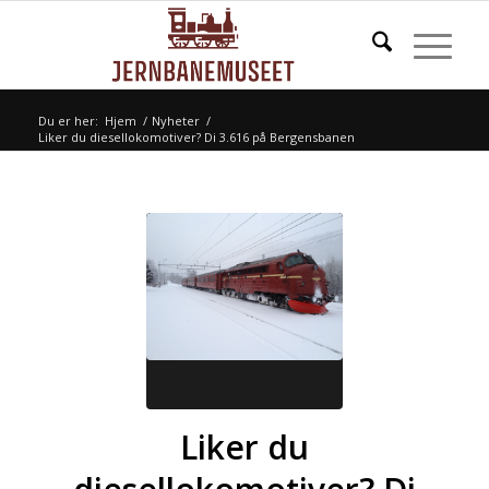
Du er her:
Hjem
/
Nyheter
/
Liker du diesellokomotiver? Di 3.616 på Bergensbanen
Liker du