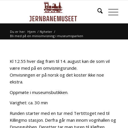
Du er her:
Hjem
/
Nyheter
/
Bli med på en miniomvisning i museumsparken
Kl 12.55 hver dag fram til 14. august kan de som vil
være med på en omvisningsrunde.
Omvisningen er på norsk og det koster ikke noe
ekstra.
Oppmøte i museumsbutikken.
Varighet: ca. 30 min
Runden starter med en tur med Tertittoget ned til
Killingmo stasjon. Derfra går man innom vognhallen og
Dovregubben. Deretter tar man turen til Kløften