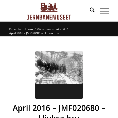
Du er her:
Hjem
/
Månedens smakebit
/
April 2016 – JMF020680 – Hjuksa bru
April 2016 – JMF020680 –