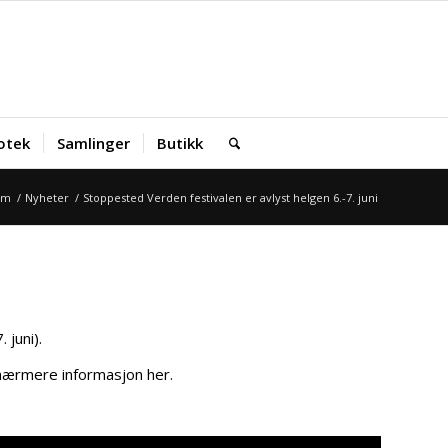
iotek
Samlinger
Butikk
em
/
Nyheter
/
Stoppested Verden festivalen er avlyst helgen 6.-7. juni
 juni).
 nærmere informasjon her.