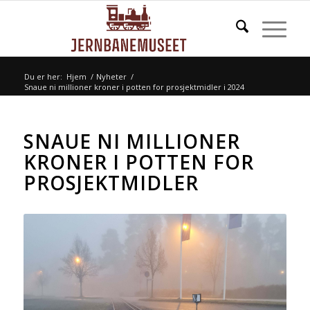
Du er her:
Hjem
/
Nyheter
/
Snaue ni millioner kroner i potten for prosjektmidler i 2024
SNAUE NI MILLIONER
KRONER I POTTEN FOR
PROSJEKTMIDLER