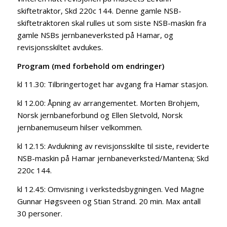
skiftetraktor, Skd 220c 144. Denne gamle NSB-
skiftetraktoren skal rulles ut som siste NSB-maskin fra
gamle NSBs jernbaneverksted på Hamar, og
revisjonsskiltet avdukes.
Program (med forbehold om endringer)
kl 11.30: Tilbringertoget har avgang fra Hamar stasjon.
kl 12.00: Åpning av arrangementet. Morten Brohjem,
Norsk jernbaneforbund og Ellen Sletvold, Norsk
jernbanemuseum hilser velkommen.
kl 12.15: Avdukning av revisjonsskilte til siste, reviderte
NSB-maskin på Hamar jernbaneverksted/Mantena; Skd
220c 144.
kl 12.45: Omvisning i verkstedsbygningen. Ved Magne
Gunnar Høgsveen og Stian Strand. 20 min. Max antall
30 personer.