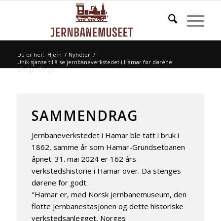
Du er her:
Hjem
/
Nyheter
/
Unik sjanse til å se jernbaneverkstedet i Hamar før dørene
stenges for go...
SAMMENDRAG
Jernbaneverkstedet i Hamar ble tatt i bruk i
1862, samme år som Hamar-Grundsetbanen
åpnet. 31. mai 2024 er 162 års
verkstedshistorie i Hamar over. Da stenges
dørene for godt.
"Hamar er, med Norsk jernbanemuseum, den
flotte jernbanestasjonen og dette historiske
verkstedsanlegget, Norges